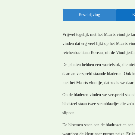
Beschrijving
K
Vrijwel tegelijk met het Maarts viooltje ku
vinden dat erg veel lijkt op het Maarts vi
reichenbachiana Boreau, uit de Viooltjesfa
De planten hebben een wortelstok, die niet
daaraan verspreid staande bladeren. Ook ko
met het Maarts viooltje, dat zoals we daa
Op de bladeren vinden we verspreid staande
bladsteel staan twee steunblaadjes die zo'
slippen.
De bloemen staan aan de bladrozet en aan 
waardoor de kleur naar purper neigt. Er k