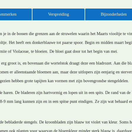
enmerken
Verspreiding
Bijzonderheden
n je in de bossen die grenzen aan de struwelen waarin het Maarts viooltje te vin
ooltje. Het heeft een donkerblauwe tot paarse spoor. Begin en midden maart begi
miie of Violaceae, te bloeien. De bloei gaat door tot het begin van mei.
 erg groot is, en bovenaan die wortelstok draagt deze een bladrozet. Aan die b
men er alleenstaande bloemen aan, maar deze uitlopers zijn eenjarig en sterven i
r gezien hebben grote tapijten kan vormen met zijn bovengrondse stengeldelen.
 haren. De bladeren zijn hartvormig en lopen uit in een spits. De rand van de 
n 8-9 mm lang kunnen zijn en in een spitse punt eindigen. Ze zijn wat behaard e
de bebladerde stengels. De kroonbladen zijn blauw tot violet van kleur. Soms h
omen ook planten voor waarvan de bloemkleur minder sterk blauw is, daardoor 