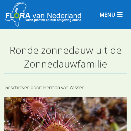
MENU
Ronde zonnedauw uit de
Plantensoorten
Zonnedauwfamilie
Plantengemeenschappen
Determineren
Geschreven door:
Herman van Wissen