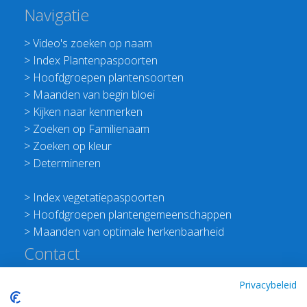
Navigatie
>
Video's zoeken op naam
>
Index Plantenpaspoorten
>
Hoofdgroepen plantensoorten
>
Maanden van begin bloei
>
Kijken naar kenmerken
>
Zoeken op Familienaam
>
Zoeken op kleur
>
Determineren
>
Index vegetatiepaspoorten
>
Hoofdgroepen plantengemeenschappen
>
Maanden van optimale herkenbaarheid
Contact
Redactie Flora van Nederland
Privacybeleid
>
Stichting Planten Dichterbij