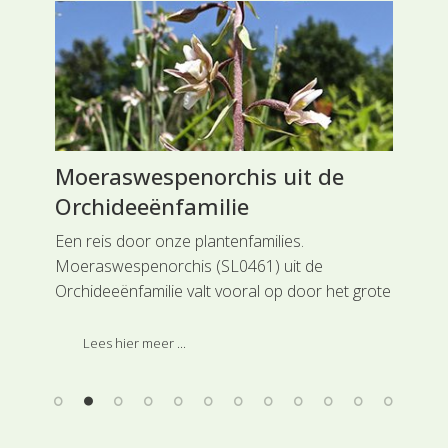
Moeraswespenorchis uit de
Ha
Orchideeënfamilie
Rei
is 
en,
Een reis door onze plantenfamilies.
(Be
 om
Moeraswespenorchis (SL0461) uit de
vin
t
Orchideeënfamilie valt vooral op door het grote
sno
e
aantal planten dat meestal bij elkaar te vinden
aan
rt
is. Ze zijn met een netwerk van wortelstokken
Lees hier meer ...
met elkaar verbonden. Deze soort is ingedeeld
bij de hoofdgroep Orchideeën.