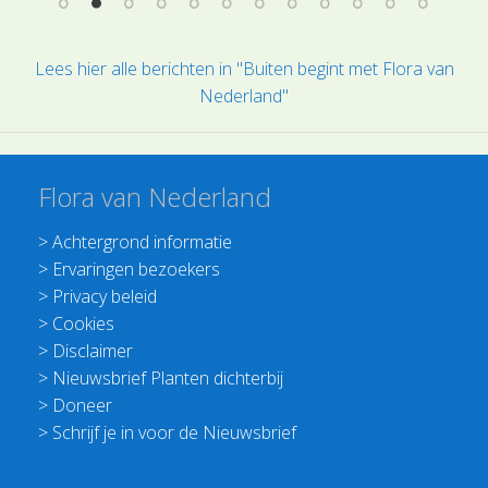
Lees hier alle berichten in "Buiten begint met Flora van
Nederland"
Flora van Nederland
>
Achtergrond informatie
>
Ervaringen bezoekers
>
Privacy beleid
>
Cookies
>
Disclaimer
>
Nieuwsbrief Planten dichterbij
>
Doneer
>
Schrijf je in voor de Nieuwsbrief