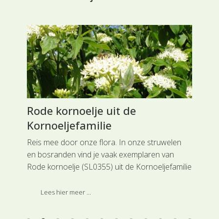
Rode kornoelje uit de
Bl
Kornoeljefamilie
Co
Reis mee door onze flora. In onze struwelen
Rei
en bosranden vind je vaak exemplaren van
dro
d
Rode kornoelje (SL0355) uit de Kornoeljefamilie
Com
, de
de 
kro
Lees hier meer ...