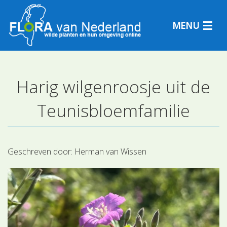
MENU
Harig wilgenroosje uit de
Plantensoorten
Teunisbloemfamilie
Plantengemeenschappen
Determineren
Geschreven door:
Herman van Wissen