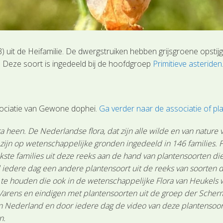
 uit de Heifamilie. De dwergstruiken hebben grijsgroene opsti
 Deze soort is ingedeeld bij de hoofdgroep
Primitieve asteriden
ociatie van Gewone dophei.
Ga verder naar de associatie of 
 heen. De Nederlandse flora, dat zijn alle wilde en van nature
n zijn op wetenschappelijke gronden ingedeeld in 146 families.
ste families uit deze reeks aan de hand van plantensoorten die 
 iedere dag een andere plantensoort uit de reeks van soorten d
n te houden die ook in de wetenschappelijke Flora van Heukels
Varens en eindigen met plantensoorten uit de groep der Scher
Nederland en door iedere dag de video van deze plantensoort te
n.