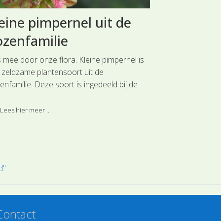
eine pimpernel uit de
Vogelmuu
zenfamilie
Vogelmuur kan 
nog groeien, maa
s mee door onze flora. Kleine pimpernel is
ook wel habitus
 zeldzame plantensoort uit de
doordat de steng
nfamilie. Deze soort is ingedeeld bij de
Lees hier meer 
fdgroep Roosachtigen.
Lees hier meer ...
d"
Contact