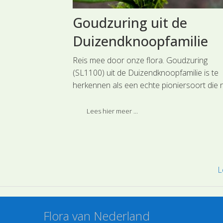
Goudzuring uit de
ilie
Duizendknoopfamilie
tamelijk
Reis mee door onze flora. Goudzuring
ort die je soms
(SL1100) uit de Duizendknoopfamilie is te
rdadig aantreft
herkennen als een echte pioniersoort die 
milie.
de bloei opvalt door de goudgele vruchten.
Deze soort is ingedeeld bij de hoofdgroep
Lees hier meer ...
Anjerachtigen.
L
Flora van Nederland