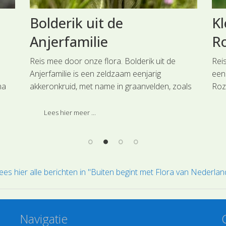
Bolderik uit de
Kl
Anjerfamilie
Ro
Reis mee door onze flora. Bolderik uit de
Rei
Anjerfamilie is een zeldzaam eenjarig
een
na
akkeronkruid, met name in graanvelden, zoals
Roze
Roggeakkers. Deze soort is ingedeeld bij de
hoo
hoofdgroep Anjerachtigen.
Lees hier meer ...
ees hier alle berichten in "Buiten begint met Flora van Nederlan
Navigatie