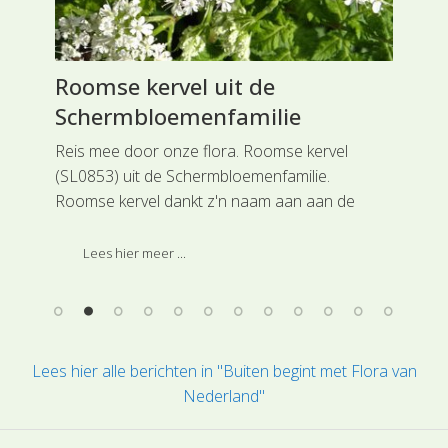
Roomse kervel uit de
Ri
Schermbloemenfamilie
Du
n
Reis mee door onze flora. Roomse kervel
Rei
(SL0853) uit de Schermbloemenfamilie.
(SL
Roomse kervel dankt z'n naam aan aan de
and
anijsgeur die ook wel wat wegheeft van de
alg
Bijbelse mirre.
de 
Lees hier meer ...
Lees hier alle berichten in "Buiten begint met Flora van
Nederland"