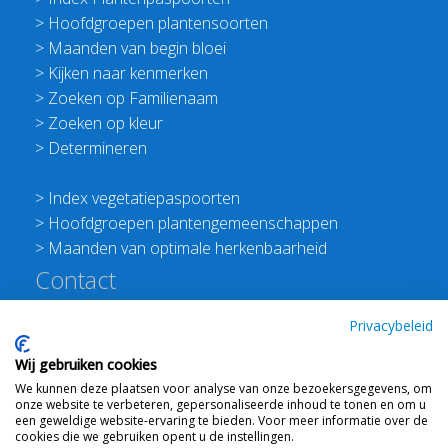
>
Hoofdgroepen plantensoorten
>
Maanden van begin bloei
>
Kijken naar kenmerken
>
Zoeken op Familienaam
>
Zoeken op kleur
>
Determineren
>
Index vegetatiepaspoorten
>
Hoofdgroepen plantengemeenschappen
>
Maanden van optimale herkenbaarheid
Contact
Redactie Flora van Nederland
Privacybeleid
>
Stichting Planten Dichterbij
Wij gebruiken cookies
E:
info@floravannederland.nl
We kunnen deze plaatsen voor analyse van onze bezoekersgegevens, om
Plein 1992 70F 6221JP Maastricht
onze website te verbeteren, gepersonaliseerde inhoud te tonen en om u
T: 06 41237586
een geweldige website-ervaring te bieden. Voor meer informatie over de
cookies die we gebruiken opent u de instellingen.
KVK: 76114821 btw: NL860512289B01