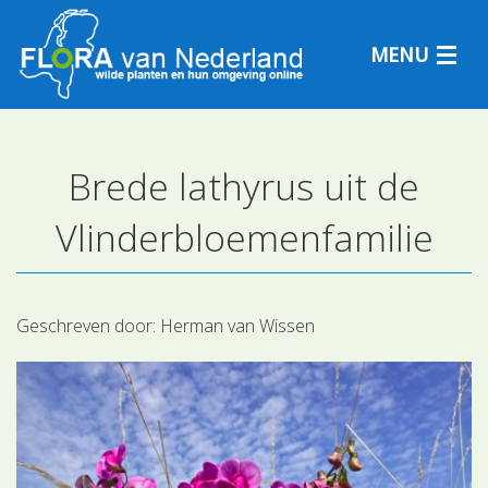
MENU
Brede lathyrus uit de
Plantensoorten
Vlinderbloemenfamilie
Plantengemeenschappen
Determineren
Geschreven door:
Herman van Wissen