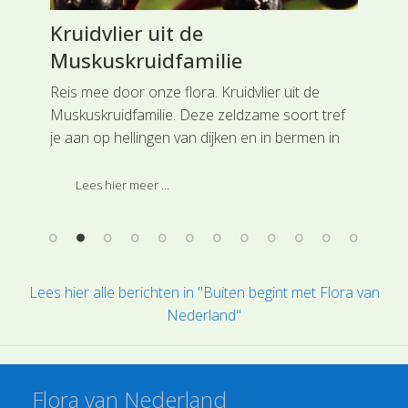
Kruidvlier uit de
Aa
Muskuskruidfamilie
Vl
Reis mee door onze flora. Kruidvlier uit de
Rei
ot
Muskuskruidfamilie. Deze zeldzame soort tref
vli
e
je aan op hellingen van dijken en in bermen in
opv
n,
het rivierengebied en ook in de bossen van
bem
.
Zuid-Limburg.
weg
Lees hier meer ...
hoo
Lees hier alle berichten in "Buiten begint met Flora van
Nederland"
Flora van Nederland