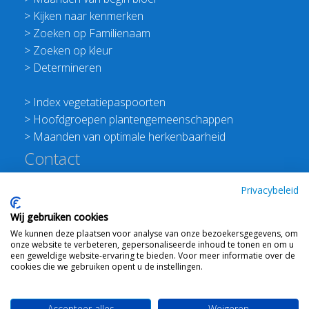
>
Kijken naar kenmerken
>
Zoeken op Familienaam
>
Zoeken op kleur
>
Determineren
>
Index vegetatiepaspoorten
>
Hoofdgroepen plantengemeenschappen
>
Maanden van optimale herkenbaarheid
Contact
Redactie Flora van Nederland
Privacybeleid
>
Stichting Planten Dichterbij
Wij gebruiken cookies
E:
info@floravannederland.nl
We kunnen deze plaatsen voor analyse van onze bezoekersgegevens, om
Plein 1992 70F 6221JP Maastricht
onze website te verbeteren, gepersonaliseerde inhoud te tonen en om u
T: 06 41237586
een geweldige website-ervaring te bieden. Voor meer informatie over de
cookies die we gebruiken opent u de instellingen.
KVK: 76114821 btw: NL860512289B01
Accepteer alles
Weigeren