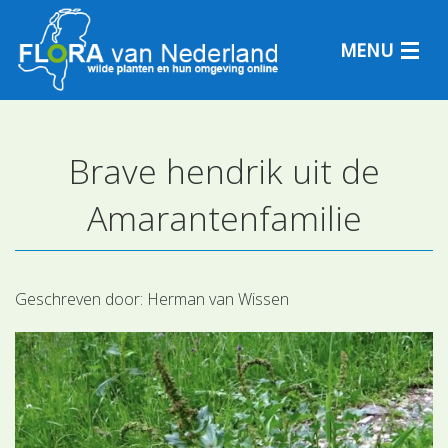
MENU
Brave hendrik uit de
Plantensoorten
Amarantenfamilie
Plantengemeenschappen
Determineren
Geschreven door:
Herman van Wissen