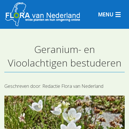
MENU
Geranium- en
Plantensoorten
Vioolachtigen bestuderen
Plantengemeenschappen
Determineren
Geschreven door:
Redactie Flora van Nederland