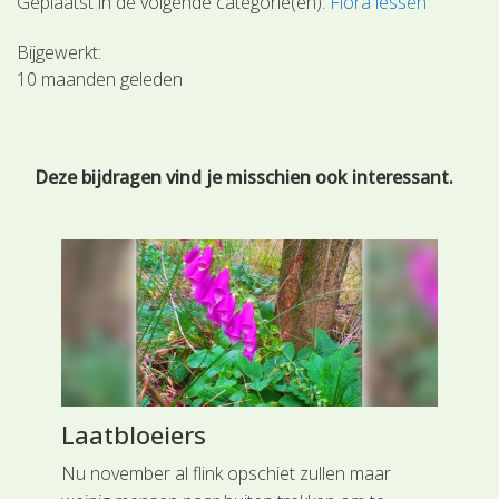
Geplaatst in de volgende categorie(ën):
Flora lessen
Bijgewerkt:
10 maanden geleden
Deze bijdragen vind je misschien ook interessant.
Laatbloeiers
Kl
t
Nu november al flink opschiet zullen maar
Wil