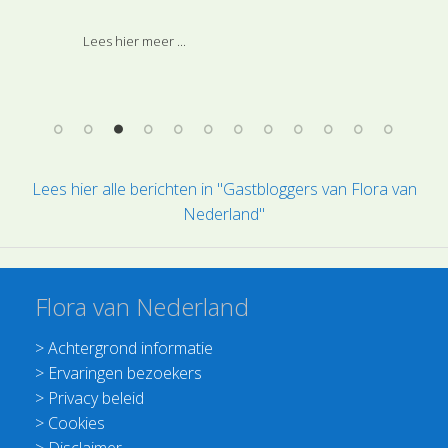
str
In de tweede week in januari 2026 speciale
mod
Lees hier meer ...
aandacht voor Vroegeling
 de
gel
gep
Lees hier alle berichten in "Gastbloggers van Flora van
Nederland"
Flora van Nederland
>
Achtergrond informatie
>
Ervaringen bezoekers
>
Privacy beleid
>
Cookies