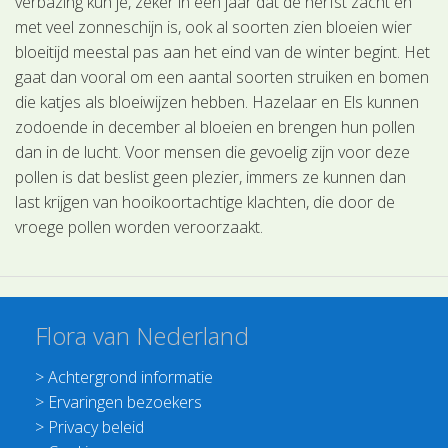
verbazing kun je, zeker in een jaar dat de herfst zacht en
met veel zonneschijn is, ook al soorten zien bloeien wier
bloeitijd meestal pas aan het eind van de winter begint. Het
gaat dan vooral om een aantal soorten struiken en bomen
die katjes als bloeiwijzen hebben. Hazelaar en Els kunnen
zodoende in december al bloeien en brengen hun pollen
dan in de lucht. Voor mensen die gevoelig zijn voor deze
pollen is dat beslist geen plezier, immers ze kunnen dan
last krijgen van hooikoortachtige klachten, die door de
vroege pollen worden veroorzaakt.
Flora van Nederland
>
Achtergrond informatie
>
Ervaringen bezoekers
>
Privacy beleid