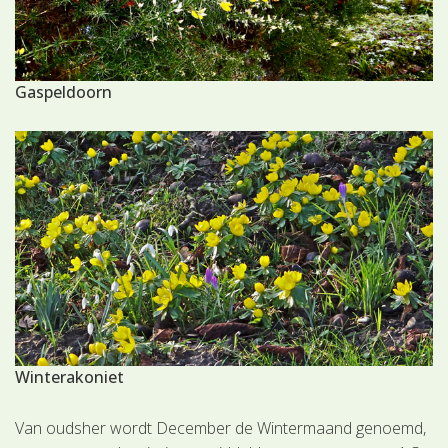
Gaspeldoorn
Winterakoniet
Van oudsher wordt December de Wintermaand genoemd,