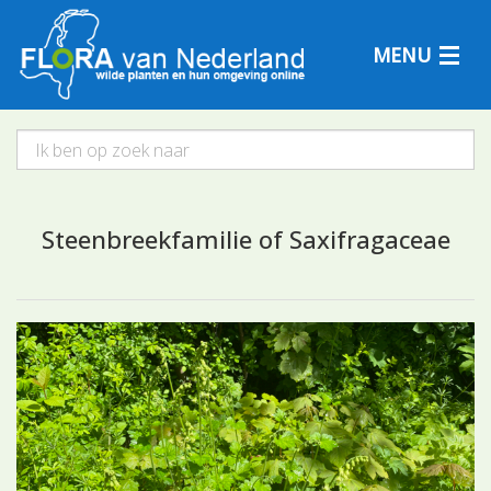
MENU
Plantensoorten
Steenbreekfamilie of Saxifragaceae
Plantengemeenschappen
Determineren