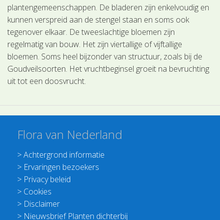
plantengemeenschappen. De bladeren zijn enkelvoudig en
kunnen verspreid aan de stengel staan en soms ook
tegenover elkaar. De tweeslachtige bloemen zijn
regelmatig van bouw. Het zijn viertallige of vijftallige
bloemen. Soms heel bijzonder van structuur, zoals bij de
Goudveilsoorten. Het vruchtbeginsel groeit na bevruchting
uit tot een doosvrucht.
Flora van Nederland
>
Achtergrond informatie
>
Ervaringen bezoekers
>
Privacy beleid
>
Cookies
>
Disclaimer
>
Nieuwsbrief Planten dichterbij