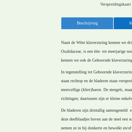
Verspreidingskaart
Beschrijving
K
Naast de Witte klaverzuring kennen we drie
Oxalidaceae, is een één- tot meerjarige s
kennen we ook de Gehoornde klaverzuring, 
In tegenstelling tot Gehoornde klaverzurin
staan rechtop en de bladeren staan verspre
meercellige (klier)haren. De stengels, maa
richtingen; daartussen zijn er kleine enkel
De bladeren zijn drietallig samengesteld 
deze deelblaadjes boven aan de steel een
nemen ze in bij donkerte en bewolkt en/of 