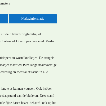
rameters
Naslaginformatie
 uit de Klaverzuringfamilie, of
is fontana of O. europea benoemd. Verder
tlopers en wortelknolletjes. De stengels
nblaadjes maar wel twee lange naaldvormige
ercellig en meestal afstaand in alle
hun lengte as kunnen vouwen. Ook hebben
 slaapstand van de bladeren. Deze stand
ele fijne haren bezet. behaard, ook op het