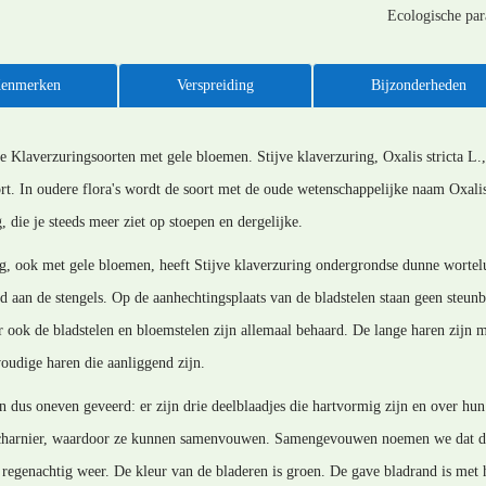
Ecologische pa
enmerken
Verspreiding
Bijzonderheden
 Klaverzuringsoorten met gele bloemen. Stijve klaverzuring, Oxalis stricta L.,
oort. In oudere flora's wordt de soort met de oude wetenschappelijke naam Oxal
die je steeds meer ziet op stoepen en dergelijke.
g, ook met gele bloemen, heeft Stijve klaverzuring ondergrondse dunne wortelui
id aan de stengels. Op de aanhechtingsplaats van de bladstelen staan geen steu
r ook de bladstelen en bloemstelen zijn allemaal behaard. De lange haren zijn me
voudige haren die aanliggend zijn.
en dus oneven geveerd: er zijn drie deelblaadjes die hartvormig zijn en over 
 scharnier, waardoor ze kunnen samenvouwen. Samengevouwen noemen we dat de
regenachtig weer. De kleur van de bladeren is groen. De gave bladrand is met h