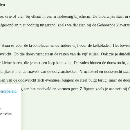
ien.
e, drie of vier, bij elkaar in een armbloemig bijscherm. De bloeiwijze staat in
afgerond en niet bochtig uitgerand, zoals we dat zien bij de Gehoornde klaverzu
 staan er voor de kroonbladen en de andere vijf voor de kelkbladen. Het bovens
vrucht. Op die doosvrucht staan de resten van de vijf stijlen. Ook zie je duideli
e kleine haren, die je met een loep kunt zien. De zaden binnen de doosvrucht, 
elijkenis met de snavels van de ooivaarsbekken. Vruchtsteel en doosvrucht staa
en van de doosvrucht zich eventueel buigen: de steel buigt terug, maar de doos
oor evenwijdig aan het maaiveld en vormen geen Z figuur, zoals je aantreft bij
vacybeleid
e
e bieden.