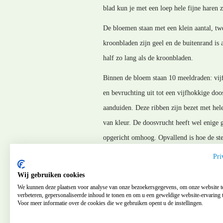
blad kun je met een loep hele fijne haren z
De bloemen staan met een klein aantal, twe
kroonbladen zijn geel en de buitenrand is 
half zo lang als de kroonbladen.
Binnen de bloem staan 10 meeldraden: vijf
en bevruchting uit tot een vijfhokkige doos
aanduiden. Deze ribben zijn bezet met hel
van kleur. De doosvrucht heeft wel enige g
opgericht omhoog. Opvallend is hoe de stel
vruchtsteel staan: de vruchten staan daard
Pri
MM_141209
Wij gebruiken cookies
We kunnen deze plaatsen voor analyse van onze bezoekersgegevens, om onze website t
verbeteren, gepersonaliseerde inhoud te tonen en om u een geweldige website-ervaring t
Voor meer informatie over de cookies die we gebruiken opent u de instellingen.