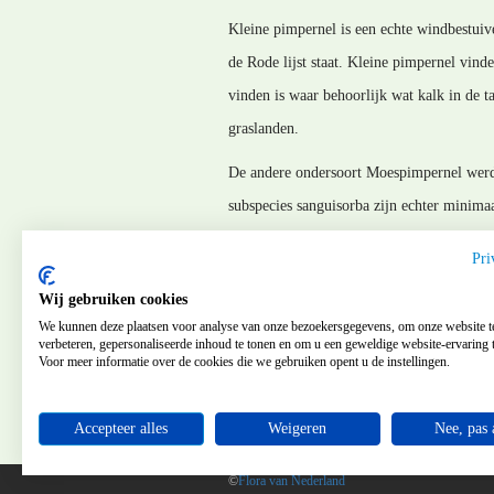
Kleine pimpernel is een echte windbestuiv
de Rode lijst staat. Kleine pimpernel vind
vinden is waar behoorlijk wat kalk in de t
graslanden.
De andere ondersoort Moespimpernel werd 
subspecies sanguisorba zijn echter minimaal
MM_120226
Pri
Laatste wijziging 200311
Wij gebruiken cookies
We kunnen deze plaatsen voor analyse van onze bezoekersgegevens, om onze website t
verbeteren, gepersonaliseerde inhoud te tonen en om u een geweldige website-ervaring t
Voor meer informatie over de cookies die we gebruiken opent u de instellingen.
Accepteer alles
Weigeren
Nee, pas 
©
Flora van Nederland