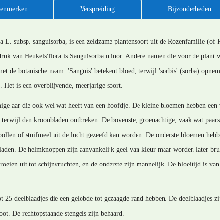
enmerken
Verspreiding
Bijzonderheden
 L. subsp. sanguisorba, is een zeldzame plantensoort uit de Rozenfamilie (of 
druk van Heukels'flora is Sanguisorba minor. Andere namen die voor de plant w
et de botanische naam. 'Sanguis' betekent bloed, terwijl 'sorbis' (sorba) opnem
 Het is een overblijvende, meerjarige soort.
mige aar die ook wel wat heeft van een hoofdje. De kleine bloemen hebben ee
terwijl dan kroonbladen ontbreken. De bovenste, groenachtige, vaak wat paar
 pollen of stuifmeel uit de lucht gezeefd kan worden. De onderste bloemen he
laden. De helmknoppen zijn aanvankelijk geel van kleur maar worden later bruin
eien uit tot schijnvruchten, en de onderste zijn mannelijk. De bloeitijd is van 
 25 deelblaadjes die een gelobde tot gezaagde rand hebben. De deelblaadjes zijn
oot. De rechtopstaande stengels zijn behaard.