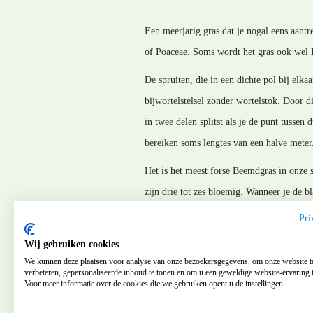
Een meerjarig gras dat je nogal eens aant
of Poaceae. Soms wordt het gras ook wel 
De spruiten, die in een dichte pol bij elka
bijwortelstelsel zonder wortelstok. Door 
in twee delen splitst als je de punt tusse
bereiken soms lengtes van een halve meter.
Het is het meest forse Beemdgras in onze s
zijn drie tot zes bloemig. Wanneer je de bl
bladschijf een afgeknot tongetje staan va
Pri
MM_240809
Wij gebruiken cookies
We kunnen deze plaatsen voor analyse van onze bezoekersgegevens, om onze website t
verbeteren, gepersonaliseerde inhoud te tonen en om u een geweldige website-ervaring t
Voor meer informatie over de cookies die we gebruiken opent u de instellingen.