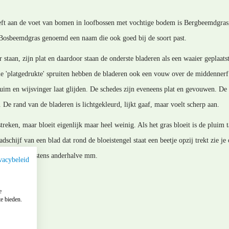
reft aan de voet van bomen in loofbossen met vochtige bodem is Bergbeemdgras, 
Bosbeemdgras genoemd een naam die ook goed bij de soort past.
ar staan, zijn plat en daardoor staan de onderste bladeren als een waaier geplaat
die 'platgedrukte' spruiten hebben de bladeren ook een vouw over de middennerf
n duim en wijsvinger laat glijden. De schedes zijn eveneens plat en gevouwen. D
 De rand van de bladeren is lichtgekleurd, lijkt gaaf, maar voelt scherp aan.
treken, maar bloeit eigenlijk maar heel weinig. Als het gras bloeit is de pluim 
adschijf van een blad dat rond de bloeistengel staat een beetje opzij trekt zie 
n een tot hoogstens anderhalve mm.
vacybeleid
e
e bieden.