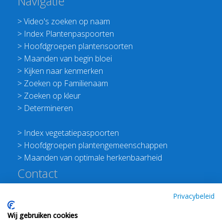
Navigatie
>
Video's zoeken op naam
>
Index Plantenpaspoorten
>
Hoofdgroepen plantensoorten
>
Maanden van begin bloei
>
Kijken naar kenmerken
>
Zoeken op Familienaam
>
Zoeken op kleur
>
Determineren
>
Index vegetatiepaspoorten
>
Hoofdgroepen plantengemeenschappen
>
Maanden van optimale herkenbaarheid
Contact
Redactie Flora van Nederland
Privacybeleid
>
Stichting Planten Dichterbij
Wij gebruiken cookies
E:
info@floravannederland.nl