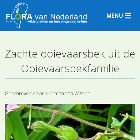
MENU
Zachte ooievaarsbek uit de
Plantensoorten
Ooievaarsbekfamilie
Plantengemeenschappen
Determineren
Geschreven door:
Herman van Wissen