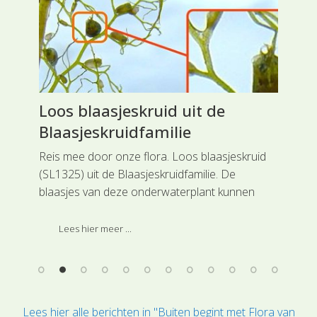
Loos blaasjeskruid uit de
Bl
Blaasjeskruidfamilie
Rei
uit
uw
Reis mee door onze flora. Loos blaasjeskruid
bui
(SL1325) uit de Blaasjeskruidfamilie. De
de 
blaasjes van deze onderwaterplant kunnen
hoo
prooien vangen zoals watervlooien,
muggenlarven, raderdiertjes en eencelligen.
Lees hier meer ...
Lees hier alle berichten in "Buiten begint met Flora van