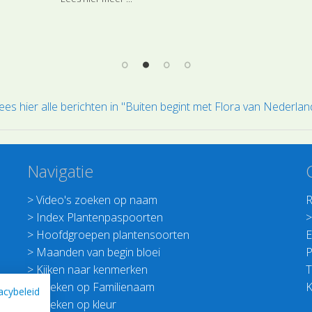
agrimonie (SL0013) uit de Rozenfamilie.
Moe
ees hier alle berichten in "Buiten begint met Flora van Nederlan
Navigatie
>
Video's zoeken op naam
R
>
Index Plantenpaspoorten
>
Hoofdgroepen plantensoorten
E
>
Maanden van begin bloei
P
>
Kijken naar kenmerken
T
>
Zoeken op Familienaam
K
acybeleid
>
Zoeken op kleur