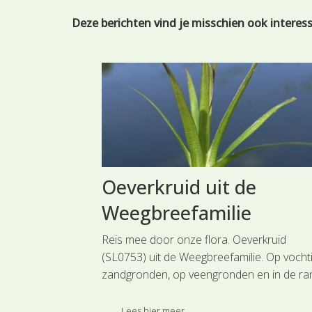
Deze berichten vind je misschien ook interes
Oeverkruid uit de
Weegbreefamilie
milies. Daslook
Reis mee door onze flora. Oeverkruid
nt uit de
(SL0753) uit de Weegbreefamilie. Op vocht
zeldzame soort in
zandgronden, op veengronden en in de ra
 de soort
van plassen en vennen kun je dit oeverplan
lakken
soms vinden.
Lees hier meer ...