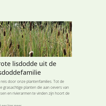
ote lisdodde uit de
Blaartre
sdoddefamilie
boterblo
Ranonkel
 reis door onze plantenfamilies. Tot de
te grasachtige planten die aan oevers van
Reis mee door o
sen en rivierarmen te vinden zijn hoort de
boterbloem uit d
te lisdodde uit de Lisdoddefamilie, Deze
vinden aan oeve
rt is ingedeeld bij de hoofdgroep Water- en
Lees hier meer ...