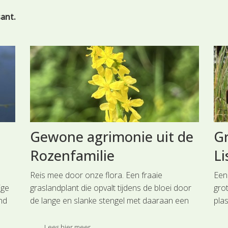
sant.
Gewone agrimonie uit de
Gr
Rozenfamilie
Li
Reis mee door onze flora. Een fraaie
Een
ige
graslandplant die opvalt tijdens de bloei door
gro
nd
de lange en slanke stengel met daaraan een
plas
tje
tros met heel veel gele tot goudgele bloemen
Gro
van hooguit 1,5 cm in doorsnee is Gewone
soo
Lees hier meer ...