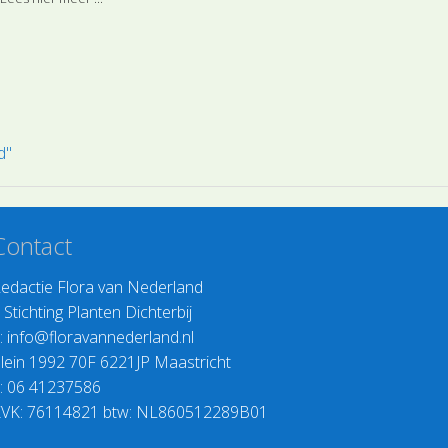
verzadigde dro
rasplanten.
bijvoorbeeld zo
Lees hier meer 
op baggerstortp
ingedeeld bij d
d"
Contact
edactie Flora van Nederland
>
Stichting Planten Dichterbij
:
info@floravannederland.nl
lein 1992 70F 6221JP Maastricht
: 06 41237586
VK: 76114821 btw: NL860512289B01