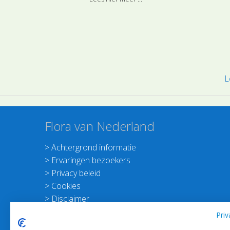
eld bij de
L
Flora van Nederland
>
Achtergrond informatie
>
Ervaringen bezoekers
>
Privacy beleid
>
Cookies
>
Disclaimer
>
Nieuwsbrief Planten dichterbij
Priv
>
Doneer