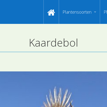
Plantensoorten
P
Video's zoeken op naa
I
Kaardebol
Index van plantenpasp
H
Hoofdgroepen plantens
M
Maanden van begin bloe
Zoeken op Familienam
Kijken naar kenmerken
Zoeken op kleur