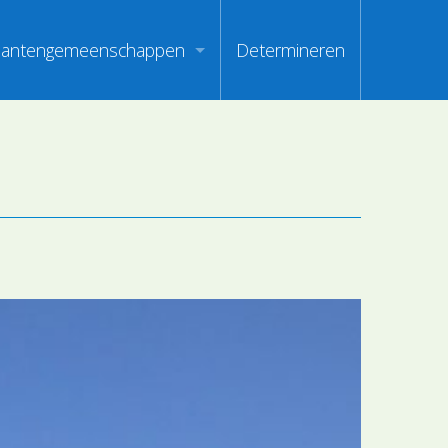
lantengemeenschappen
Determineren
m
ndex van vegetatiepaspoorten
oorten
oofdgroepen plantengemeenschappen
oorten
aanden van optimale herkenbaarheid
i
en