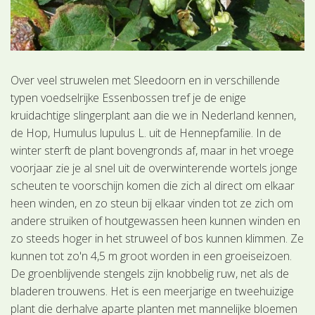
Over veel struwelen met Sleedoorn en in verschillende
typen voedselrijke Essenbossen tref je de enige
kruidachtige slingerplant aan die we in Nederland kennen,
de Hop, Humulus lupulus L. uit de Hennepfamilie. In de
winter sterft de plant bovengronds af, maar in het vroege
voorjaar zie je al snel uit de overwinterende wortels jonge
scheuten te voorschijn komen die zich al direct om elkaar
heen winden, en zo steun bij elkaar vinden tot ze zich om
andere struiken of houtgewassen heen kunnen winden en
zo steeds hoger in het struweel of bos kunnen klimmen. Ze
kunnen tot zo'n 4,5 m groot worden in een groeiseizoen.
De groenblijvende stengels zijn knobbelig ruw, net als de
bladeren trouwens. Het is een meerjarige en tweehuizige
plant die derhalve aparte planten met mannelijke bloemen