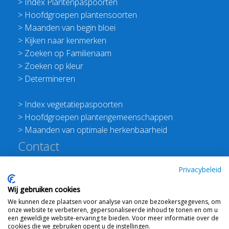
>
Index Plantenpaspoorten
>
Hoofdgroepen plantensoorten
>
Maanden van begin bloei
>
Kijken naar kenmerken
>
Zoeken op Familienaam
>
Zoeken op kleur
>
Determineren
>
Index vegetatiepaspoorten
>
Hoofdgroepen plantengemeenschappen
>
Maanden van optimale herkenbaarheid
Contact
Redactie Flora van Nederland
Privacybeleid
>
Stichting Planten Dichterbij
Wij gebruiken cookies
E:
info@floravannederland.nl
We kunnen deze plaatsen voor analyse van onze bezoekersgegevens, om
Plein 1992 70F 6221JP Maastricht
onze website te verbeteren, gepersonaliseerde inhoud te tonen en om u
T: 06 41237586
een geweldige website-ervaring te bieden. Voor meer informatie over de
cookies die we gebruiken opent u de instellingen.