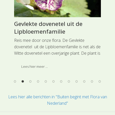
ie
Gevlekte dovenetel uit de
Ge
Lipbloemenfamilie
Kr
 aan
n de
Reis mee door onze flora. De Gevlekte
Rei
oog
dovenetel uit de Lipbloemenfamilie is net als de
(SL
Witte dovenetel een overjarige plant. De plant is
tij
..
veel forser dan de Paarse dovenetel, wordt 30
gel
tot 60 cm hoog en bloeit van april tot in
ora
Lees hier meer ...
december.
Lees hier alle berichten in "Buiten begint met Flora van
Nederland"